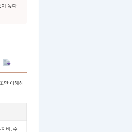
중이 높다
?
구조만 이해해
유지비, 수