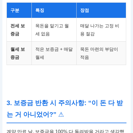
구분
특징
장점
전세 보
목돈을 맡기고 월
매달 나가는 고정 비
증금
세 없음
용 절감
월세 보
적은 보증금 + 매달
목돈 마련의 부담이
증금
월세
적음
3. 보증금 반환 시 주의사항: “이 돈 다 받
는 거 아니었어?”
⚠
계약 만료 날, 보증금을 100% 다 돌려받을 거라고 생각했