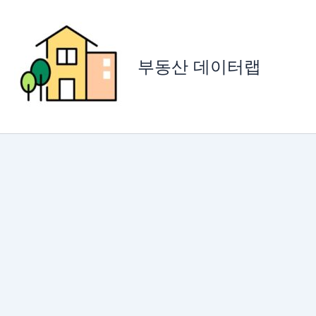
콘
텐
츠
로
부동산 데이터랩
건
너
뛰
기