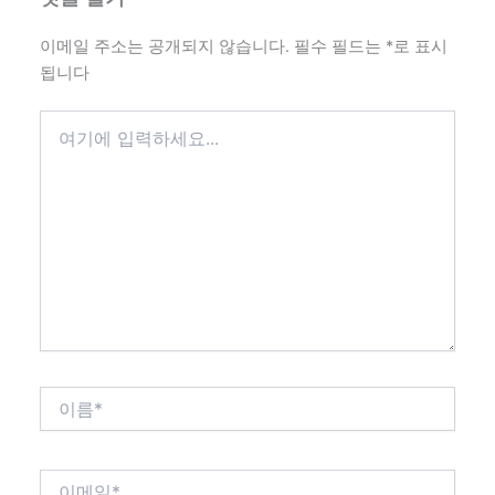
이메일 주소는 공개되지 않습니다.
필수 필드는
*
로 표시
됩니다
여
기
에
입
력
하
세
요...
이
름
*
이