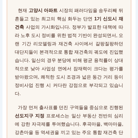
현재
고양시 아파트
시장의 패러다임을 송두리째 뒤
흔들고 있는 최고의 핵심 화두는 단연
1기 신도시 재
건축
사업의 가시화입니다. 정부가 발표한 대책에 따
라 노후 도시 정비를 위한 법적 기반이 완성되면서, 오
랜 기간 리모델링과 재건축 사이에서 갈팡질팡하던
대단지들이 본격적으로 통합 재건축의 궤도에 진입했
습니다. 일산의 경우 분당에 비해 평균 용적률이 상대
적으로 낮아 사업성 면에서 잠재력이 크다는 평가를
받아왔으며, 쾌적한 도시 조경과 넓은 동간 거리 등이
정비사업 진행 시 커다란 강점으로 부각되고 있습니
다.
가장 먼저 출사표를 던진 구역들을 중심으로 진행된
선도지구 지정
프로세스는 일산 부동산 전반의 심리
에 강한 자극제를 투여했습니다. 후곡마을, 백마마을,
강촌마을 등 역세권을 끼고 있는 주요 통합 재건축 단