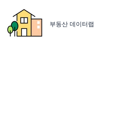
콘
텐
츠
로
부동산 데이터랩
건
너
뛰
기