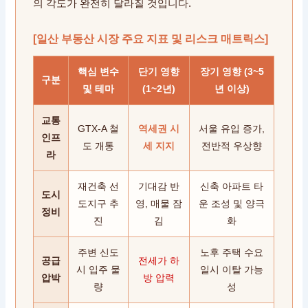
의 각도가 완전히 달라질 것입니다.
[일산 부동산 시장 주요 지표 및 리스크 매트릭스]
핵심 변수
단기 영향
장기 영향 (3~5
구분
및 테마
(1~2년)
년 이상)
교통
GTX-A 철
역세권 시
서울 유입 증가,
인프
도 개통
세 지지
전반적 우상향
라
재건축 선
기대감 반
신축 아파트 타
도시
도지구 추
영, 매물 잠
운 조성 및 양극
정비
진
김
화
주변 신도
노후 주택 수요
공급
전세가 하
시 입주 물
일시 이탈 가능
압박
방 압력
량
성