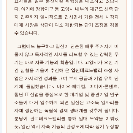
요자들을 일부 분산시킬 위험성을 내포하고 있습니
다. 여기에 장항지구 등 고양시 내부의 대규모 신축 단
지 입주까지 일시적으로 겹치면서 기존 전세 시장과
매매 시장은 상단이 다소 제한되는 단기 조정을 겪을
수 있습니다.
그럼에도 불구하고 일산이 단순한 배후 주거지에 머
물지 않고 독자적인 시세를 리드할 수 있는 강력한 무
기는 바로 자족 기능의 확충입니다. 고양시가 오랜 기
간 심혈을 기울여 추진해 온
일산테크노밸리
조성 사
업은 가시적인 성과를 내며 부지 공급과 기업 유치 단
계에 돌입했습니다. 바이오·메디컬, 미디어·콘텐츠,
첨단 IT 산업을 중심으로 한 대기업 및 중견기업 연구
소들이 대거 입주하게 되면 일산은 고소득 일자리를
자체 생산하는 독립적 경제 생태계를 갖추게 됩니다.
분당이 판교테크노밸리를 통해 일대 도약을 이뤄냈
듯, 일산 역시 자족 기능의 완성도에 따라 장기 우상향