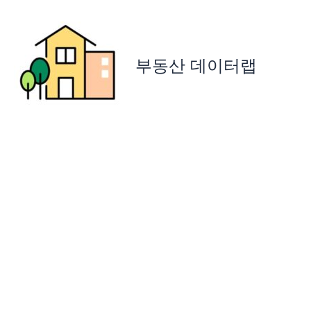
콘
텐
츠
로
부동산 데이터랩
건
너
뛰
기