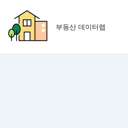
콘
텐
츠
로
부동산 데이터랩
건
너
뛰
기