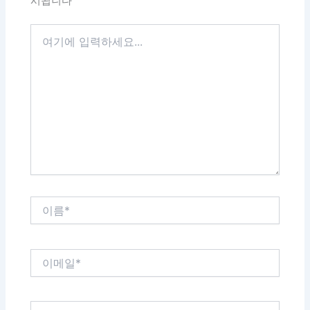
시됩니다
여
기
에
입
력
하
세
요...
이
름
*
이
메
일
*
웹