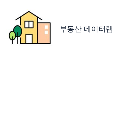
콘
텐
츠
로
부동산 데이터랩
건
너
뛰
기