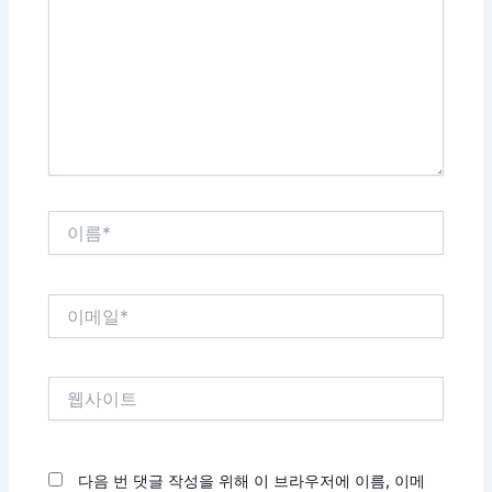
입
력
하
세
요...
이
름
*
이
메
일
*
웹
사
이
트
다음 번 댓글 작성을 위해 이 브라우저에 이름, 이메