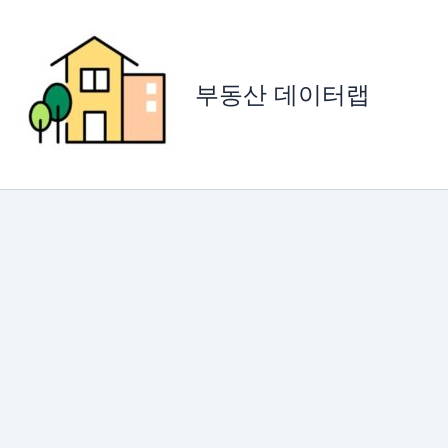
콘
텐
츠
로
부동산 데이터랩
건
너
뛰
기