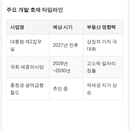
주요 개발 호재 타임라인
사업명
예상 시기
부동산 영향력
대통령 제2집무
상징적 가치 극
2027년 전후
실
대화
2028년
고소득 일자리
국회 세종의사당
~2030년
창출
충청권 광역급행
역세권 지가 상
추진 중
철도
승