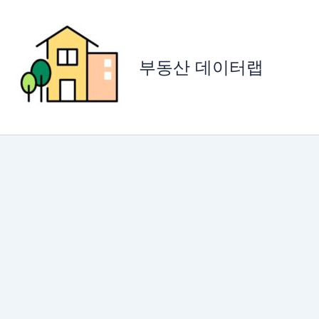
콘
텐
츠
로
부동산 데이터랩
건
너
뛰
기