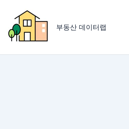
콘
텐
츠
로
부동산 데이터랩
건
너
뛰
기