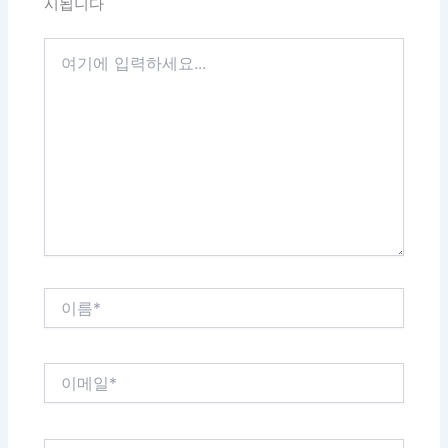
시됩니다
여
기
에
입
력
하
세
요...
이
름
*
이
메
일
*
웹