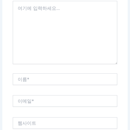
여
기
에
입
력
하
세
요...
이
름
*
이
메
일
*
웹
사