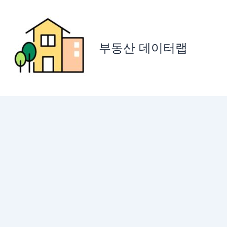
콘
텐
츠
로
부동산 데이터랩
건
너
뛰
기