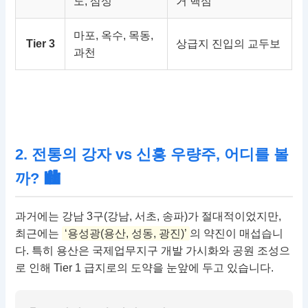
도, 삼성
거 핵심
마포, 옥수, 목동,
Tier 3
상급지 진입의 교두보
과천
2. 전통의 강자 vs 신흥 우량주, 어디를 볼
까? 🏙
과거에는 강남 3구(강남, 서초, 송파)가 절대적이었지만,
최근에는
‘용성광(용산, 성동, 광진)’
의 약진이 매섭습니
다. 특히 용산은 국제업무지구 개발 가시화와 공원 조성으
로 인해 Tier 1 급지로의 도약을 눈앞에 두고 있습니다.