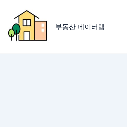
콘
텐
츠
로
부동산 데이터랩
건
너
뛰
기