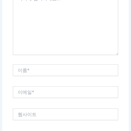
에
입
력
하
세
요...
이
름
*
이
메
일
*
웹
사
이
트