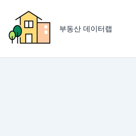
콘
텐
츠
로
부동산 데이터랩
건
너
뛰
기