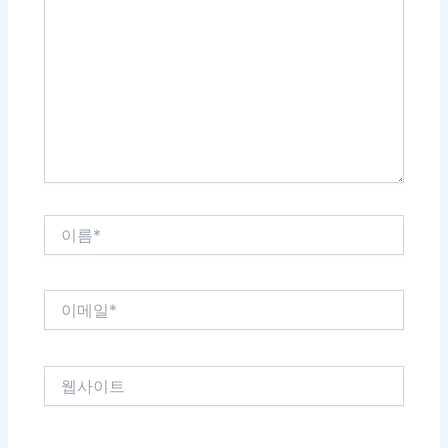
에
입
력
하
세
요...
이
름
*
이
메
일
*
웹
사
이
트