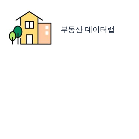
콘
텐
츠
로
부동산 데이터랩
건
너
뛰
기