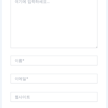
기
에
입
력
하
세
요...
이
름
*
이
메
일
*
웹
사
이