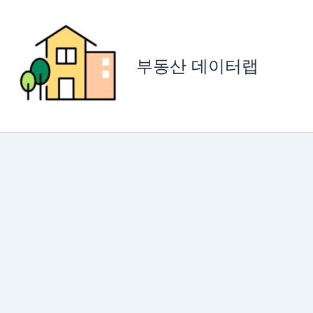
콘
텐
츠
로
부동산 데이터랩
건
너
뛰
기