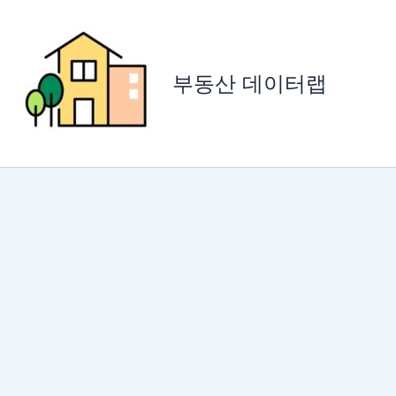
콘
텐
츠
로
부동산 데이터랩
건
너
뛰
기