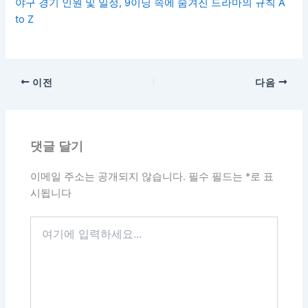
야구 경기 인원 및 일정, 9이닝 속에 숨겨진 드라마의 규칙 A
to Z
이전
다음
댓글 달기
이메일 주소는 공개되지 않습니다.
필수 필드는
*
로 표
시됩니다
여
기
에
입
력
하
세