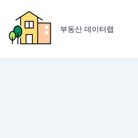
콘
텐
츠
로
부동산 데이터랩
건
너
뛰
기