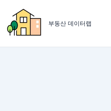
콘
텐
츠
로
부동산 데이터랩
건
너
뛰
기