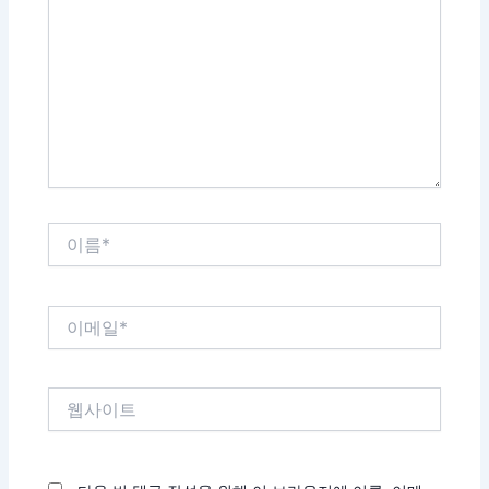
에
입
력
하
세
요...
이
름
*
이
메
일
*
웹
사
이
트