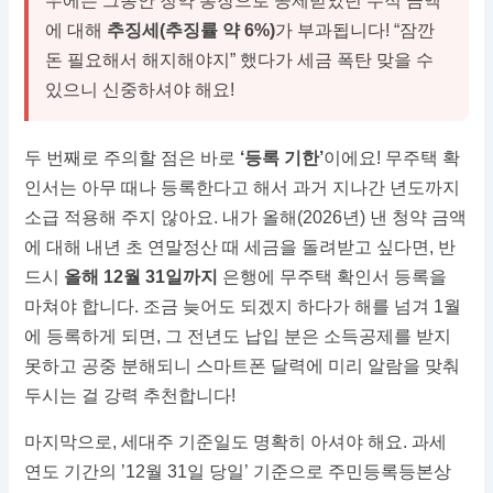
우에는 그동안 청약 통장으로 공제받았던 누적 금액
에 대해
추징세(추징률 약 6%)
가 부과됩니다! “잠깐
돈 필요해서 해지해야지” 했다가 세금 폭탄 맞을 수
있으니 신중하셔야 해요!
두 번째로 주의할 점은 바로
‘등록 기한’
이에요! 무주택 확
인서는 아무 때나 등록한다고 해서 과거 지나간 년도까지
소급 적용해 주지 않아요. 내가 올해(2026년) 낸 청약 금액
에 대해 내년 초 연말정산 때 세금을 돌려받고 싶다면, 반
드시
올해 12월 31일까지
은행에 무주택 확인서 등록을
마쳐야 합니다. 조금 늦어도 되겠지 하다가 해를 넘겨 1월
에 등록하게 되면, 그 전년도 납입 분은 소득공제를 받지
못하고 공중 분해되니 스마트폰 달력에 미리 알람을 맞춰
두시는 걸 강력 추천합니다!
마지막으로, 세대주 기준일도 명확히 아셔야 해요. 과세
연도 기간의 ’12월 31일 당일’ 기준으로 주민등록등본상