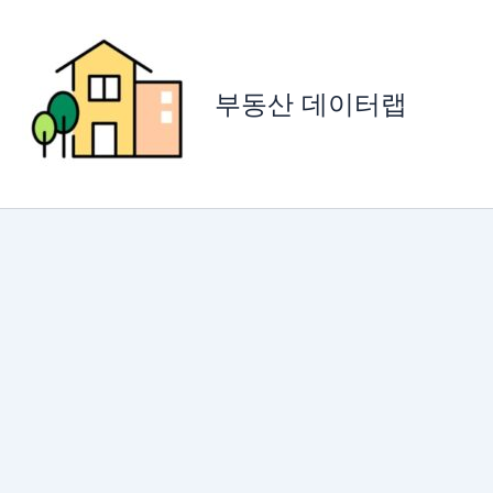
콘
텐
츠
로
부동산 데이터랩
건
너
뛰
기