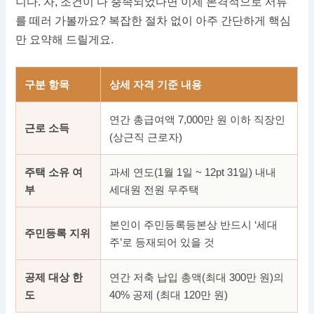
니다. 자, 조건이 다 충족되었다면 이제 본격적으로 서류
를 떼러 가볼까요? 복잡한 절차 없이 아주 간단하게 핵심
만 요약해 드릴게요.
구분 항목
상세 자격 기준 내용
연간 총급여액 7,000만 원 이하 직장인
근로 소득
(상근직 근로자)
주택 소유 여
과세 연도(1월 1일 ~ 12pt 31일) 내내
부
세대원 전원 무주택
본인이 주민등록등본상 반드시 ‘세대
주민등록 지위
주’로 등재되어 있을 것
공제 대상 한
연간 저축 납입 총액(최대 300만 원)의
도
40% 공제 (최대 120만 원)