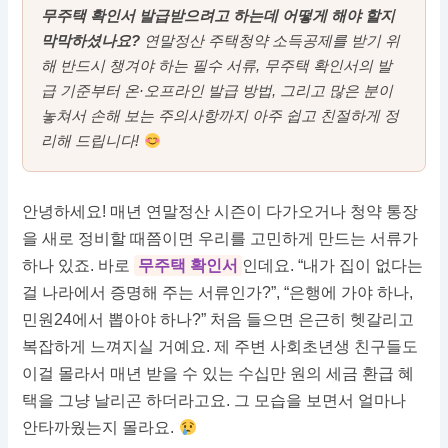
무주택 확인서 발급받으려고 하는데 어떻게 해야 할지
막막하셨나요?
연말정산 주택청약 소득공제를 받기 위
해 반드시 챙겨야 하는 필수 서류, 무주택 확인서의 발
급 기준부터 온·오프라인 발급 방법, 그리고 많은 분이
놓쳐서 손해 보는 주의사항까지 아주 쉽고 친절하게 정
리해 드립니다!
안녕하세요! 매년 연말정산 시즌이 다가오거나 청약 통장
을 새로 정비할 때쯤이면 우리를 고민하게 만드는 서류가
하나 있죠. 바로
무주택 확인서
인데요. “내가 집이 없다는
걸 나라에서 증명해 주는 서류인가?”, “은행에 가야 하나,
민원24에서 뽑아야 하나?” 처음 들으면 은근히 헷갈리고
복잡하게 느껴지실 거예요. 제 주변 사회초년생 친구들도
이걸 몰라서 매년 받을 수 있는 수십만 원의 세금 환급 혜
택을 그냥 날리곤 하더라고요. 그 모습을 보면서 얼마나
안타까웠는지 몰라요.