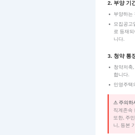
2. 부양 기
부양하는 
모집공고일
로 등재되
니다.
3. 청약 통
청약저축,
합니다.
민영주택의
⚠ 주의하
직계존속
또한, 주
니, 등본