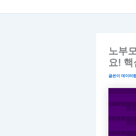
노부모
요! 
글쓴이
데이터