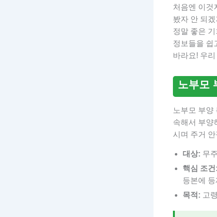
처음엔 이것
봤자 안 되겠
정말 좋은 기
정보들을 쉽고
바라요! 우리
노부모 
노부모 부양 
속해서 부양
시며 주거 안
대상:
무주
핵심 조건
등본에 등
목적:
고령