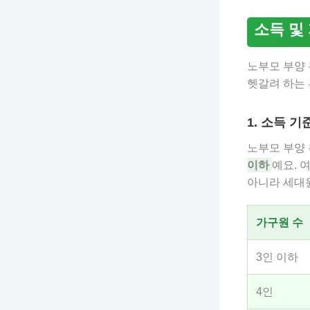
소득 및
노부모 부양 
헷갈려 하는 
1. 소득 
노부모 부양
이하
예요. 
아니라 세대
가구원 수
3인 이하
4인