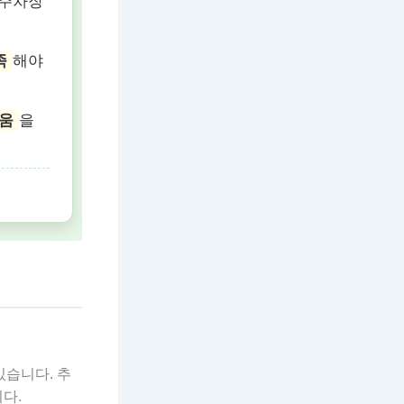
주차장
족
해야
도움
을
.
있습니다. 추
다.