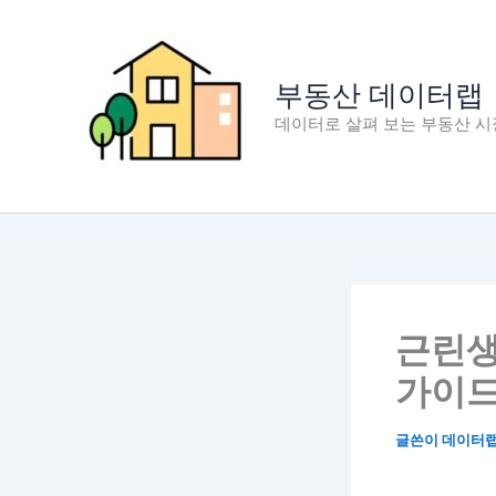
콘
텐
츠
부동산 데이터랩
로
데이터로 살펴 보는 부동산 시
건
너
뛰
기
근린생
가이
글쓴이
데이터