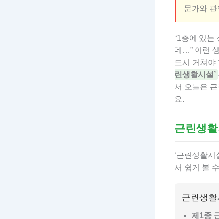
문가와 관
“1층에 있는
데…” 이런 
드시 거쳐야 
린생활시설’
서 오늘은 
요.
근린생활
‘근린생활시설
서 쉽게 볼 
근린생활
제1종 