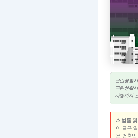
근린생활시
근린생활시
사항까지 
⚠ 법률 및
이 글은 
은 건축법