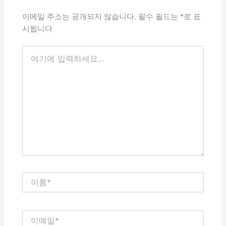
이메일 주소는 공개되지 않습니다.
필수 필드는
*
로 표
시됩니다
여
기
에
입
력
하
세
요...
이
름
*
이
메