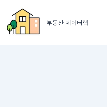
콘
텐
츠
로
부동산 데이터랩
건
너
뛰
기