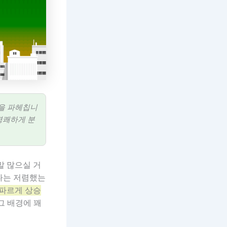
을 파헤칩니
명쾌하게 분
말 많으실 거
다는 저렴했는
가파르게 상승
그 배경에 꽤