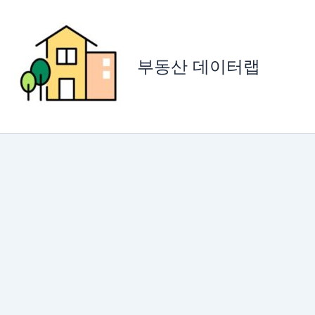
콘
텐
츠
로
부동산 데이터랩
건
너
뛰
기