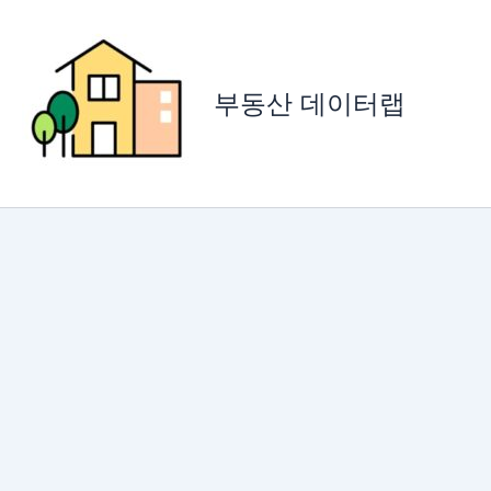
콘
텐
츠
로
부동산 데이터랩
건
너
뛰
기