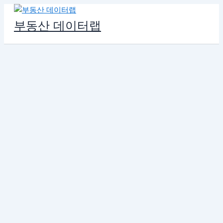
콘
텐
부동산 데이터랩
츠
로
건
너
뛰
기